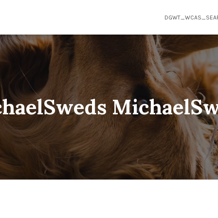
DGWT_WCAS_SEA
haelSweds MichaelS